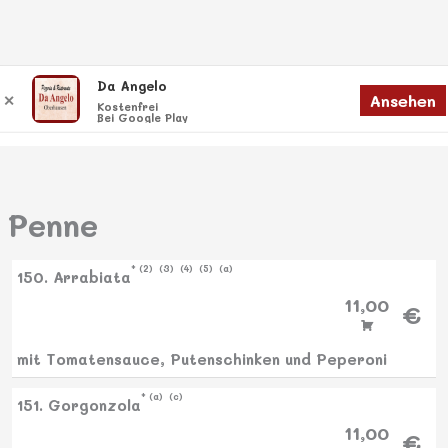
Zum
Da Angelo
Ansehen
✕
Inhalt
Kostenfrei
Bei Google Play
springen
Penne
2
3
4
5
a
150. Arrabiata
11,00
€
mit Tomatensauce, Putenschinken und Peperoni
a
c
151. Gorgonzola
11,00
€