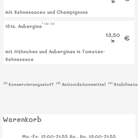
mit Sahnesaucec und Champignons
a
c
151a. Aubergine
13,50
€
mit Hähnchen und Auberginen in Tomaten-
Sahnesauce
2
3
4
Konservierungsstoff
Antioxidationsmittel
Stabilisat
Warenkorb
Mo.-Fr.
12:00-21:55
Sa., So.
13:00-21:55