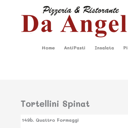
Zum
Inhalt
springen
Home
AntiPasti
Insalata
P
Tortellini Spinat
149b. Quattro Formaggi