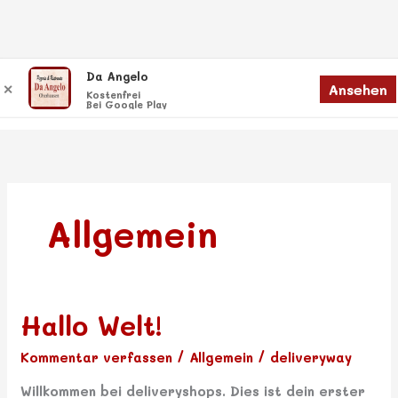
Zum
Da Angelo
Menü
Ansehen
✕
Inhalt
Menü
Kostenfrei
Bei Google Play
springen
Allgemein
Hallo Welt!
Hallo
Welt!
Kommentar verfassen
/
Allgemein
/
deliveryway
Willkommen bei deliveryshops. Dies ist dein erster