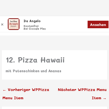
Zum
Da Angelo
Menü
Ansehen
✕
Inhalt
Menü
Kostenfrei
Bei Google Play
springen
12. Pizza Hawaii
mit Putenschinken und Ananas
←
Vorheriger WPPizza
Nächster WPPizza Menu
Menu Item
Item
→