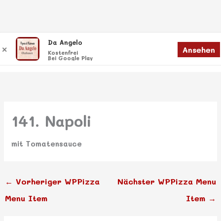
Zum
Da Angelo
Menü
Ansehen
✕
Inhalt
Menü
Kostenfrei
Bei Google Play
springen
141. Napoli
mit Tomatensauce
←
Vorheriger WPPizza
Nächster WPPizza Menu
Menu Item
Item
→