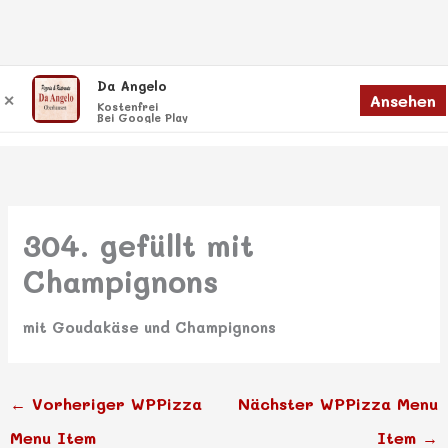
Zum
Da Angelo
Menü
Ansehen
✕
Inhalt
Menü
Kostenfrei
Bei Google Play
springen
304. gefüllt mit
Champignons
mit Goudakäse und Champignons
←
Vorheriger WPPizza
Nächster WPPizza Menu
Menu Item
Item
→