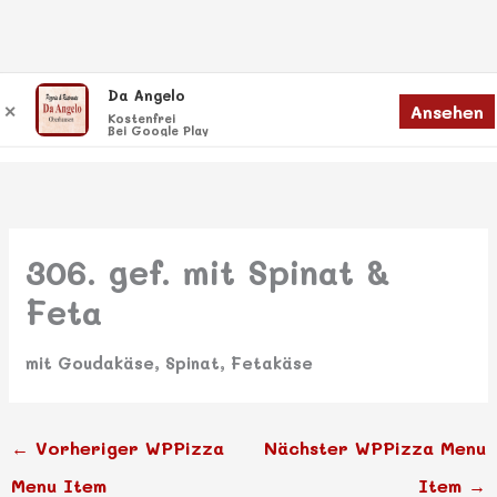
Zum
Da Angelo
Menü
Ansehen
✕
Inhalt
Menü
Kostenfrei
Bei Google Play
springen
306. gef. mit Spinat &
Feta
mit Goudakäse, Spinat, Fetakäse
←
Vorheriger WPPizza
Nächster WPPizza Menu
Menu Item
Item
→