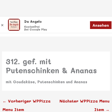
Zum
Da Angelo
Menü
Ansehen
✕
Inhalt
Menü
Kostenfrei
Bei Google Play
springen
312. gef. mit
Putenschinken & Ananas
mit Goudakäse, Putenschinken und Ananas
←
Vorheriger WPPizza
Nächster WPPizza Menu
Menu Item
Item
→