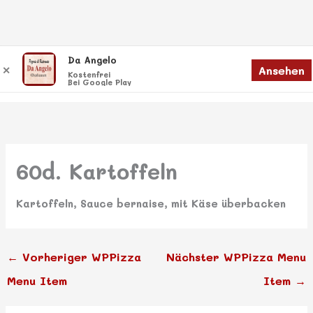
Zum
Da Angelo
Menü
Ansehen
✕
Inhalt
Menü
Kostenfrei
Bei Google Play
springen
60d. Kartoffeln
Kartoffeln, Sauce bernaise, mit Käse überbacken
←
Vorheriger WPPizza
Nächster WPPizza Menu
Menu Item
Item
→