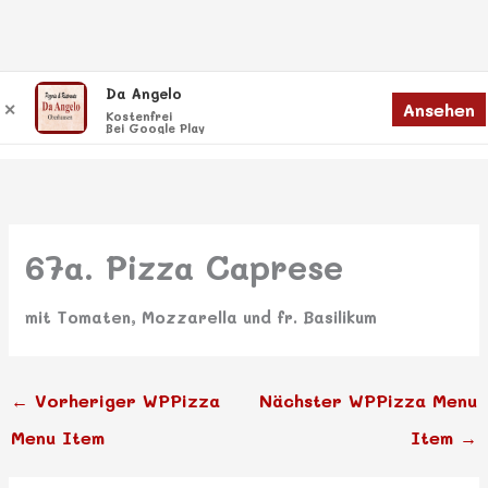
Zum
Da Angelo
Menü
Ansehen
✕
Inhalt
Menü
Kostenfrei
Bei Google Play
springen
67a. Pizza Caprese
mit Tomaten, Mozzarella und fr. Basilikum
←
Vorheriger WPPizza
Nächster WPPizza Menu
Menu Item
Item
→