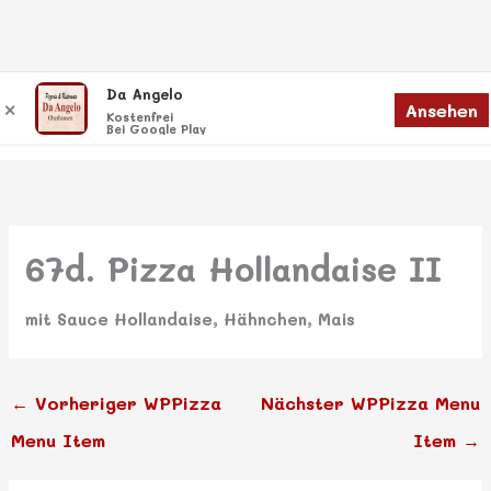
Zum
Da Angelo
Menü
Ansehen
✕
Inhalt
Menü
Kostenfrei
Bei Google Play
springen
67d. Pizza Hollandaise II
mit Sauce Hollandaise, Hähnchen, Mais
←
Vorheriger WPPizza
Nächster WPPizza Menu
Menu Item
Item
→