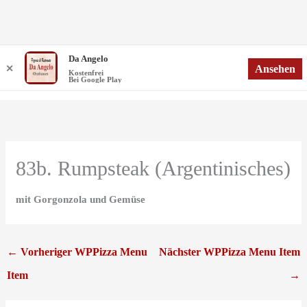
Zum
Da Angelo
Menü
Ansehen
✕
Inhalt
Menü
Kostenfrei
Bei Google Play
springen
83b. Rumpsteak (Argentinisches)
mit Gorgonzola und Gemüse
←
Vorheriger WPPizza Menu
Nächster WPPizza Menu Item
Item
→