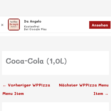
Zum
Da Angelo
Menü
Ansehen
✕
Inhalt
Menü
Kostenfrei
Bei Google Play
springen
Coca-Cola (1,0L)
←
Vorheriger WPPizza
Nächster WPPizza Menu
Menu Item
Item
→